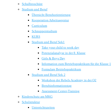
Schulbroschüre
Studium und Beruf
Übersicht Berufsorientierung
Kooperation Arbeitsagentur
Curriculum
Schnupperstudium
KURS
Studium und Beruf Sek1
Take your child to work day
Potenzialanalyse in der 8. Klasse
Girls & Boys Day
Information zum Betriebspraktikum für die Klasse 
Formulare Betriebspraktikum
Studium und Beruf Sek 2
Workshop der Rebels Academy in der Q2
Berufsinformationstag
Assessment-Center-Training
Kinderschutz am MKG
Schulstruktur
Unterrichtszeiten