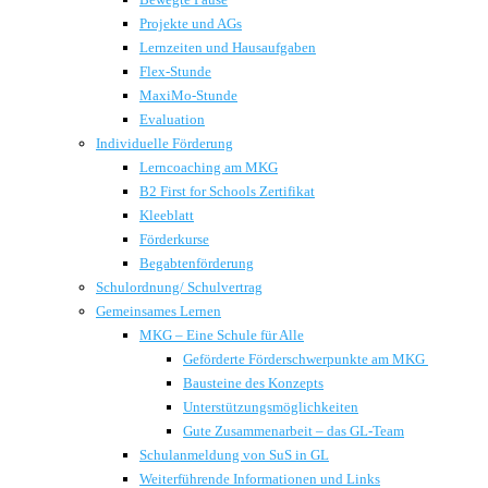
Projekte und AGs
Lernzeiten und Hausaufgaben
Flex-Stunde
MaxiMo-Stunde
Evaluation
Individuelle Förderung
Lerncoaching am MKG
B2 First for Schools Zertifikat
Kleeblatt
Förderkurse
Begabtenförderung
Schulordnung/ Schulvertrag
Gemeinsames Lernen
MKG – Eine Schule für Alle
Geförderte Förderschwerpunkte am MKG
Bausteine des Konzepts
Unterstützungsmöglichkeiten
Gute Zusammenarbeit – das GL-Team
Schulanmeldung von SuS in GL
Weiterführende Informationen und Links