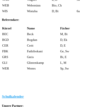
WEB
Webersinn
Bio, Ch
WIS
Wistuba
D, Bi
6a
Referendare
:
Kürzel
Name
Fächer
BEC
Beck
M, Bi
BGD
Bogdan
D, Ek
CER
Cerit
D, E
FBK
Fathibokani
Ge, Sw
GRS
Greis
Bi, E
GLI
Glintenkamp
L, M
WER
Werres
Sp, Sw
Schulkalender
Unsere Partner: