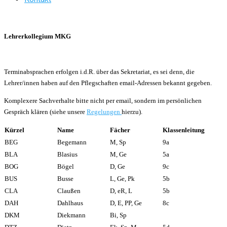
Lehrerkollegium MKG
Terminabsprachen erfolgen i.d.R. über das Sekretariat, es sei denn, die
Lehrer/innen haben auf den Pflegschaften email-Adressen bekannt gegeben.
Komplexere Sachverhalte bitte nicht per email, sondern im persönlichen
Gespräch klären (siehe unsere
Regelungen
hierzu).
Kürzel
Name
Fächer
Klassenleitung
BEG
Begemann
M, Sp
9a
BLA
Blasius
M, Ge
5a
BOG
Bögel
D, Ge
9c
BUS
Busse
L, Ge, Pk
5b
CLA
Claußen
D, eR, L
5b
DAH
Dahlhaus
D, E, PP, Ge
8c
DKM
Diekmann
Bi, Sp