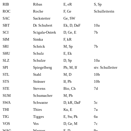
RIB
Ribas
E, eR
S, Sp
ROC
Roche
F, Ge
Schulleiterin
SAC
Sackstetter
Ge, SW
SBT
Dr. Schubert
Ek, D, DaF
10a
SCI
Scigala-Ostrek
D, Ge, E
7b
SIM
Simka
F, kR
SRI
Schrick
M, Sp
7b
SHU
Schulz
E, Ek
SLZ
Schulze
D, Sp
10a
SPI
Spiegelberg
Ph, M, If
stv. Schulleiter
STL
Stahl
M, D
10b
STS
Strässer
If, Ph
10b
STE
Stevens
Bio, Ch
7d
SUM
Schumacher
M, Ph
SWA
Schwarze
D, kR, DaF
5c
THI
Thies
Ku, E
7a
TIG
Tigges
E, Sw, Pk
6a
VOS
Vos
D, Ge, M
7c
WAG
Wagner
E, D
9a