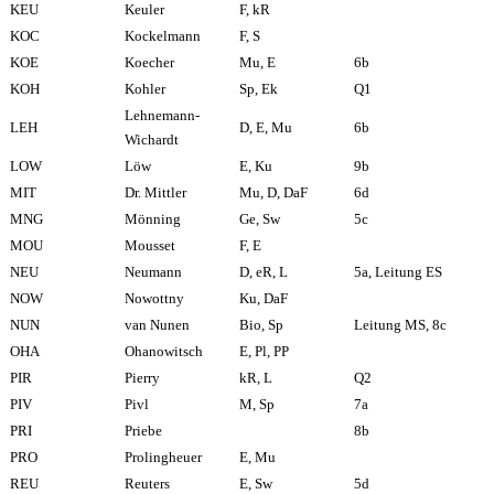
KEU
Keuler
F, kR
KOC
Kockelmann
F, S
KOE
Koecher
Mu, E
6b
KOH
Kohler
Sp, Ek
Q1
Lehnemann-
LEH
D, E, Mu
6b
Wichardt
LOW
Löw
E, Ku
9b
MIT
Dr. Mittler
Mu, D, DaF
6d
MNG
Mönning
Ge, Sw
5c
MOU
Mousset
F, E
NEU
Neumann
D, eR, L
5a, Leitung ES
NOW
Nowottny
Ku, DaF
NUN
van Nunen
Bio, Sp
Leitung MS, 8c
OHA
Ohanowitsch
E, Pl, PP
PIR
Pierry
kR, L
Q2
PIV
Pivl
M, Sp
7a
PRI
Priebe
8b
PRO
Prolingheuer
E, Mu
REU
Reuters
E, Sw
5d