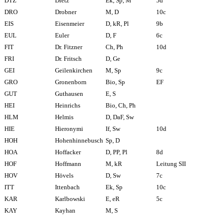
DTZ
Dietz
Ek, Sp, M
5d
DRO
Drobner
M, D
10c
EIS
Eisenmeier
D, kR, Pl
9b
EUL
Euler
D, F
6c
FIT
Dr. Fitzner
Ch, Ph
10d
FRI
Dr. Fritsch
D, Ge
GEI
Geilenkirchen
M, Sp
9c
GRO
Gronenborn
Bio, Sp
EF
GUT
Guthausen
E, S
HEI
Heinrichs
Bio, Ch, Ph
HLM
Helmis
D, DaF, Sw
HIE
Hieronymi
If, Sw
10d
HOH
Hohenhinnebusch
Sp, D
HOA
Hoffacker
D, PP, Pl
8d
HOF
Hoffmann
M, kR
Leitung SII
HOV
Hövels
D, Sw
7c
ITT
Ittenbach
Ek, Sp
10c
KAR
Karlbowski
E, eR
5c
KAY
Kayhan
M, S